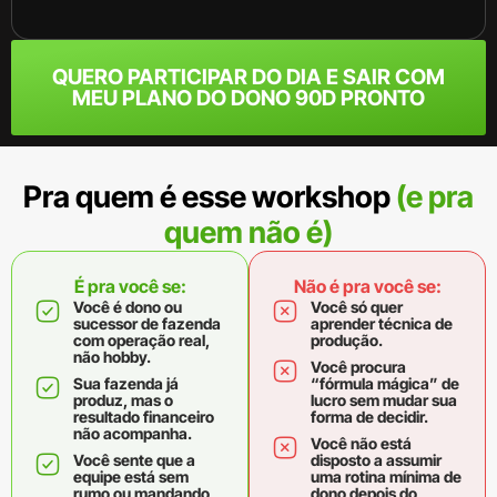
QUERO PARTICIPAR DO DIA E SAIR COM
MEU PLANO DO DONO 90D PRONTO
Pra quem é esse workshop
(e pra
quem não é)
É pra você se:
Não é pra você se:
Você é dono ou
Você só quer
sucessor de fazenda
aprender técnica de
com operação real,
produção.
não hobby.
Você procura
Sua fazenda já
“fórmula mágica” de
produz, mas o
lucro sem mudar sua
resultado financeiro
forma de decidir.
não acompanha.
Você não está
Você sente que a
disposto a assumir
equipe está sem
uma rotina mínima de
rumo ou mandando
dono depois do