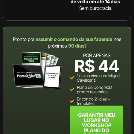
de volta em até
14 dias
.
Sem burocracia.
Pronto pra
assumir o comando da sua fazenda
nos
próximos
90 dias
?
POR APENAS
R$ 44
1 dia ao vivo com Miguel
Cavalcanti
Plano do Dono 90D
pronto nas mãos.
Encontro 21 dias +
templates.
GARANTIR MEU
LUGAR NO
WORKSHOP
PLANO DO