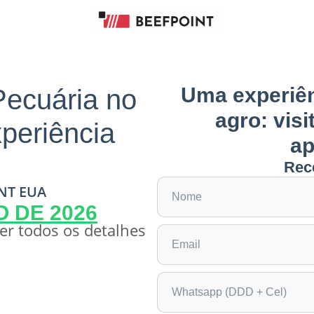
Uma experiên
Pecuária no
agro: visi
eriência
ap
Rec
NT EUA
O DE 2026
er todos os detalhes