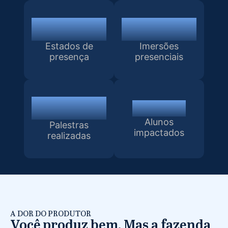
15
+34
Estados de
Imersões
presença
presenciais
+200
+10 mil
Alunos
Palestras
impactados
realizadas
A DOR DO PRODUTOR
Você produz bem. Mas a fazenda