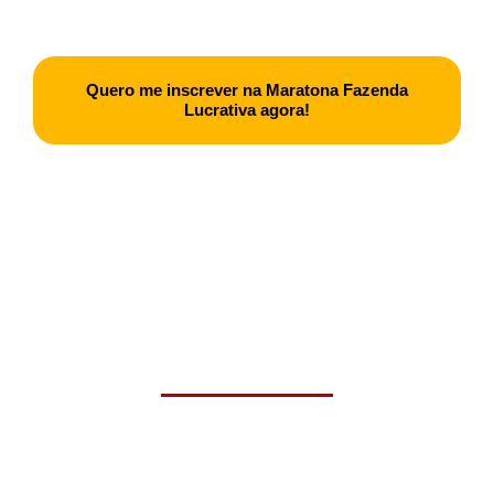
Quero me inscrever na Maratona Fazenda
Lucrativa agora!
Conheça o Miguel Cavalcanti, seu
mentor na Maratona Fazenda
Lucrativa