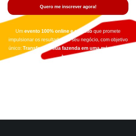
Quero me inscrever agora!
Um
evento 100% online e gratuito
que promete
impulsionar os resultados do seu negócio, com objetivo
único:
Transformar sua fazenda em uma máquina de
lucro.
Inscreva-se agora!
Preencha o formulário acima para
garantir sua
vaga no evento.