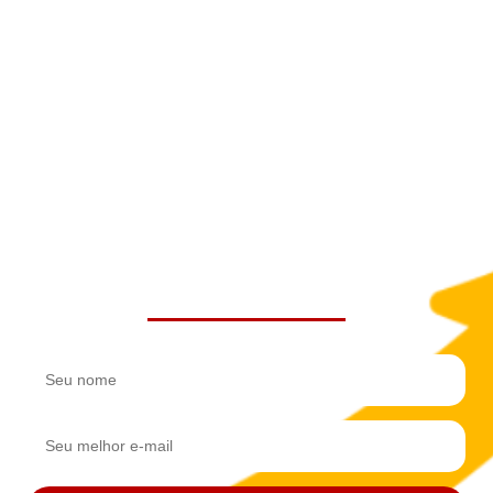
Descubra através de 3 aulas
o
que os maiores empreendedores
do agronegócio têm em comum
e quais são os fatores que
determinam o sucesso e lucro
em seus negócios.